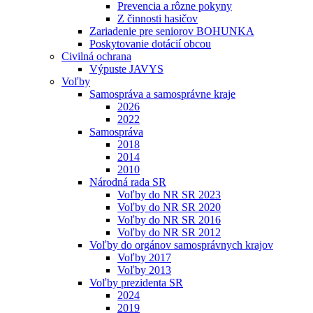
Prevencia a rôzne pokyny
Z činnosti hasičov
Zariadenie pre seniorov BOHUNKA
Poskytovanie dotácií obcou
Civilná ochrana
Výpuste JAVYS
Voľby
Samospráva a samosprávne kraje
2026
2022
Samospráva
2018
2014
2010
Národná rada SR
Voľby do NR SR 2023
Voľby do NR SR 2020
Voľby do NR SR 2016
Voľby do NR SR 2012
Voľby do orgánov samosprávnych krajov
Voľby 2017
Voľby 2013
Voľby prezidenta SR
2024
2019