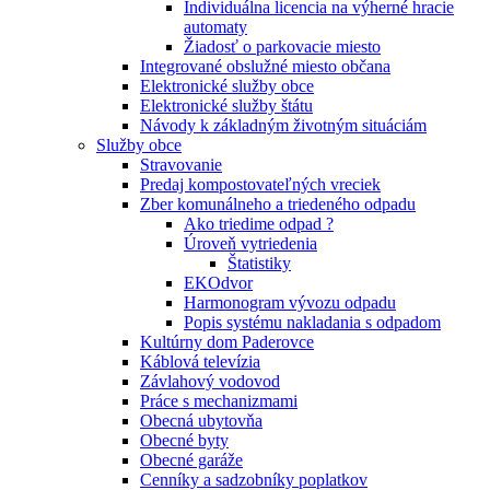
Individuálna licencia na výherné hracie
automaty
Žiadosť o parkovacie miesto
Integrované obslužné miesto občana
Elektronické služby obce
Elektronické služby štátu
Návody k základným životným situáciám
Služby obce
Stravovanie
Predaj kompostovateľných vreciek
Zber komunálneho a triedeného odpadu
Ako triedime odpad ?
Úroveň vytriedenia
Štatistiky
EKOdvor
Harmonogram vývozu odpadu
Popis systému nakladania s odpadom
Kultúrny dom Paderovce
Káblová televízia
Závlahový vodovod
Práce s mechanizmami
Obecná ubytovňa
Obecné byty
Obecné garáže
Cenníky a sadzobníky poplatkov