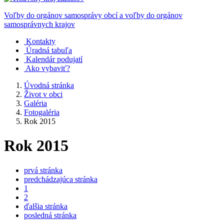
Voľby do orgánov samosprávy obcí a voľby do orgánov
samosprávnych krajov
Kontakty
Úradná tabuľa
Kalendár podujatí
Ako vybaviť?
Úvodná stránka
Život v obci
Galéria
Fotogaléria
Rok 2015
Rok 2015
prvá stránka
predchádzajúca stránka
1
2
ďalšia stránka
posledná stránka