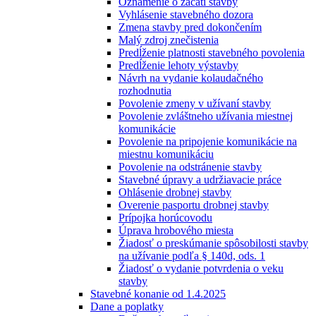
Oznámenie o začatí stavby
Vyhlásenie stavebného dozora
Zmena stavby pred dokončením
Malý zdroj znečistenia
Predĺženie platnosti stavebného povolenia
Predĺženie lehoty výstavby
Návrh na vydanie kolaudačného
rozhodnutia
Povolenie zmeny v užívaní stavby
Povolenie zvláštneho užívania miestnej
komunikácie
Povolenie na pripojenie komunikácie na
miestnu komunikáciu
Povolenie na odstránenie stavby
Stavebné úpravy a udržiavacie práce
Ohlásenie drobnej stavby
Overenie pasportu drobnej stavby
Prípojka horúcovodu
Úprava hrobového miesta
Žiadosť o preskúmanie spôsobilosti stavby
na užívanie podľa § 140d, ods. 1
Žiadosť o vydanie potvrdenia o veku
stavby
Stavebné konanie od 1.4.2025
Dane a poplatky