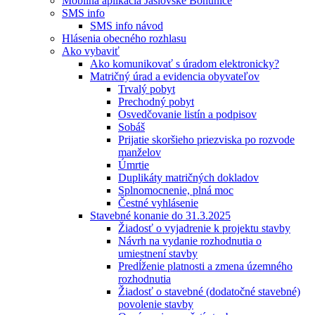
Mobilná aplikácia Jaslovské Bohunice
SMS info
SMS info návod
Hlásenia obecného rozhlasu
Ako vybaviť
Ako komunikovať s úradom elektronicky?
Matričný úrad a evidencia obyvateľov
Trvalý pobyt
Prechodný pobyt
Osvedčovanie listín a podpisov
Sobáš
Prijatie skoršieho priezviska po rozvode
manželov
Úmrtie
Duplikáty matričných dokladov
Splnomocnenie, plná moc
Čestné vyhlásenie
Stavebné konanie do 31.3.2025
Žiadosť o vyjadrenie k projektu stavby
Návrh na vydanie rozhodnutia o
umiestnení stavby
Predĺženie platnosti a zmena územného
rozhodnutia
Žiadosť o stavebné (dodatočné stavebné)
povolenie stavby