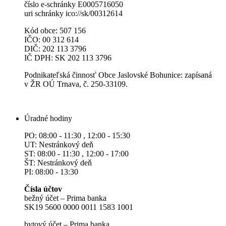
číslo e-schránky E0005716050
uri schránky ico://sk/00312614
Kód obce: 507 156
IČO: 00 312 614
DIČ: 202 113 3796
IČ DPH: SK 202 113 3796
Podnikateľská činnosť Obce Jaslovské Bohunice: zapísaná
v ŽR OÚ Trnava, č. 250-33109.
Úradné hodiny
PO: 08:00 - 11:30 , 12:00 - 15:30
UT: Nestránkový deň
ST: 08:00 - 11:30 , 12:00 - 17:00
ŠT: Nestránkový deň
PI: 08:00 - 13:30
Čísla účtov
bežný účet – Prima banka
SK19 5600 0000 0011 1583 1001
bytový účet – Prima banka