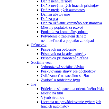
Daň z nehnuteľnosti
Daň z nevýherných hracích prístrojov
Daň z predajných automatov
Daň za ubytovanie
Daň za psa
Daň za užívanie verejného priestranstva
Miestny poplatok za rozvoj
Poplatok za komunálny odpad
Potvrdenie o zaplatení dane z
nehnuteľnosti a poplatku za odpad
Príspevok
Príspevok na oplotenie
Príspevok na fasády a strechy
Príspevok pri narodení dieťaťa
Sociálne veci
Jednorázová sociálna dávka
Poskytovanie stravy pre dôchodcov
Odkázanosť na sociálnu službu
Žiadosť o pridelenie bytu
Iné
Pridelenie súpisného a orientačného čísla
Miesto na trhu
Výrub stromov
Licencia na prevádzkovanie výherných
hracích automatov