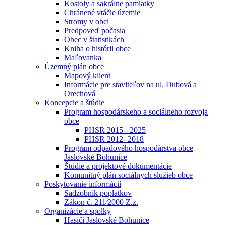
Kostoly a sakrálne pamiatky
Chránené vtáčie územie
Stromy v obci
Predpoveď počasia
Obec v štatistikách
Kniha o histórii obce
Maľovanka
Územný plán obce
Mapový klient
Informácie pre staviteľov na ul. Dubová a
Orechová
Koncepcie a štúdie
Program hospodárskeho a sociálneho rozvoja
obce
PHSR 2015 - 2025
PHSR 2012- 2018
Program odpadového hospodárstva obce
Jaslovské Bohunice
Štúdie a projektové dokumentácie
Komunitný plán sociálnych služieb obce
Poskytovanie informácií
Sadzobník poplatkov
Zákon č. 211⁄2000 Z.z.
Organizácie a spolky
Hasiči Jaslovské Bohunice