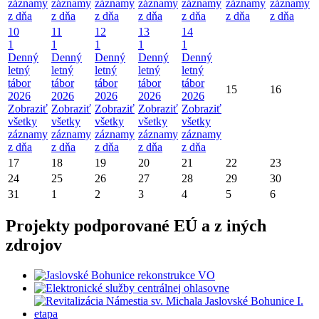
záznamy
záznamy
záznamy
záznamy
záznamy
záznamy
záznamy
z dňa
z dňa
z dňa
z dňa
z dňa
z dňa
z dňa
10
11
12
13
14
1
1
1
1
1
Denný
Denný
Denný
Denný
Denný
letný
letný
letný
letný
letný
tábor
tábor
tábor
tábor
tábor
15
16
2026
2026
2026
2026
2026
Zobraziť
Zobraziť
Zobraziť
Zobraziť
Zobraziť
všetky
všetky
všetky
všetky
všetky
záznamy
záznamy
záznamy
záznamy
záznamy
z dňa
z dňa
z dňa
z dňa
z dňa
17
18
19
20
21
22
23
24
25
26
27
28
29
30
31
1
2
3
4
5
6
Projekty podporované EÚ a z iných
zdrojov