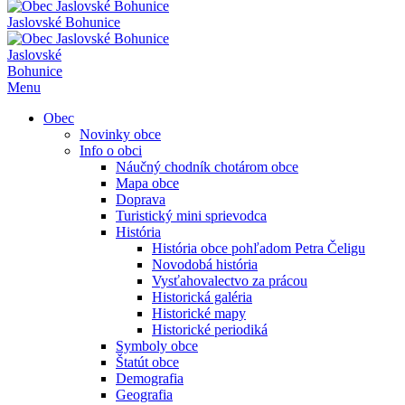
Jaslovské Bohunice
Jaslovské
Bohunice
Menu
Obec
Novinky obce
Info o obci
Náučný chodník chotárom obce
Mapa obce
Doprava
Turistický mini sprievodca
História
História obce pohľadom Petra Čeligu
Novodobá história
Vysťahovalectvo za prácou
Historická galéria
Historické mapy
Historické periodiká
Symboly obce
Štatút obce
Demografia
Geografia