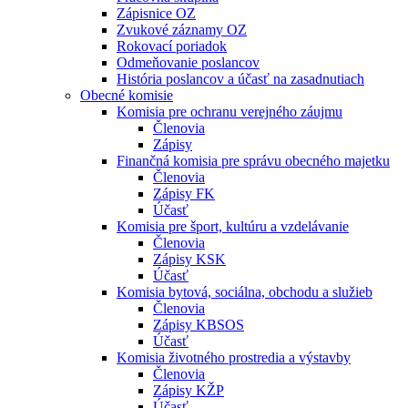
Zápisnice OZ
Zvukové záznamy OZ
Rokovací poriadok
Odmeňovanie poslancov
História poslancov a účasť na zasadnutiach
Obecné komisie
Komisia pre ochranu verejného záujmu
Členovia
Zápisy
Finančná komisia pre správu obecného majetku
Členovia
Zápisy FK
Účasť
Komisia pre šport, kultúru a vzdelávanie
Členovia
Zápisy KSK
Účasť
Komisia bytová, sociálna, obchodu a služieb
Členovia
Zápisy KBSOS
Účasť
Komisia životného prostredia a výstavby
Členovia
Zápisy KŽP
Účasť