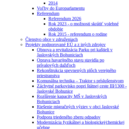
2014
Voľby do Europarlamentu
Referendum
Referendum 2026
Rok 2023 - o možnosti skrátiť volebné
obdobie
Rok 2015 - referendum o rodine
Členstvo obce v združeniach
Projekty podporované EÚ a z iných zdrojov
Obnova a revitalizácia Parku pri kaštieli v
Jaslovských Bohuniciach
Oprava havarijného stavu stavidla po
prívalových dažďoch
Rekonštrukcia spevnených plôch verejného
priestranstva
Komunálna technika – Traktor s príslušenstvom
Záchytné parkovisko popri štátnej ceste III⁄1300 -
Jaslovské Bohunice
Rozšírenie kapacity MŠ v Jaslovských
Bohuniciach
Riešenie migračných výziev v obci Jaslovské
Bohunice
Podpora triedeného zberu odpadov
Modernizácia fyzikálnej a biologickej⁄chemickej
učebne