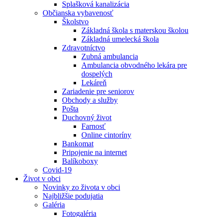
Splašková kanalizácia
Občianska vybavenosť
Školstvo
Základná škola s materskou školou
Základná umelecká škola
Zdravotníctvo
Zubná ambulancia
Ambulancia obvodného lekára pre
dospelých
Lekáreň
Zariadenie pre seniorov
Obchody a služby
Pošta
Duchovný život
Farnosť
Online cintoríny
Bankomat
Pripojenie na internet
Balíkoboxy
Covid-19
Život v obci
Novinky zo života v obci
Najbližšie podujatia
Galéria
Fotogaléria