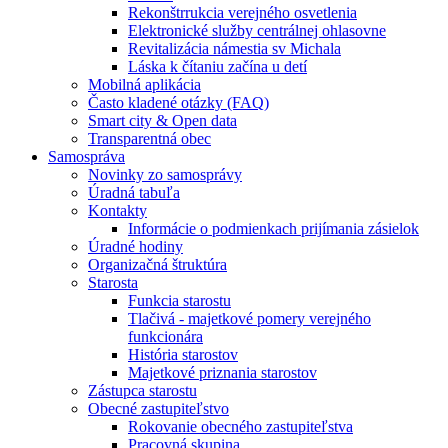
Rekonštrrukcia verejného osvetlenia
Elektronické služby centrálnej ohlasovne
Revitalizácia námestia sv Michala
Láska k čítaniu začína u detí
Mobilná aplikácia
Často kladené otázky (FAQ)
Smart city & Open data
Transparentná obec
Samospráva
Novinky zo samosprávy
Úradná tabuľa
Kontakty
Informácie o podmienkach prijímania zásielok
Úradné hodiny
Organizačná štruktúra
Starosta
Funkcia starostu
Tlačivá - majetkové pomery verejného
funkcionára
História starostov
Majetkové priznania starostov
Zástupca starostu
Obecné zastupiteľstvo
Rokovanie obecného zastupiteľstva
Pracovná skupina