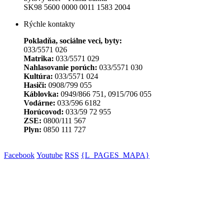
SK98 5600 0000 0011 1583 2004
Rýchle kontakty
Pokladňa, sociálne veci, byty:
033/5571 026
Matrika:
033/5571 029
Nahlasovanie porúch:
033/5571 030
Kultúra:
033/5571 024
Hasiči:
0908/799 055
Káblovka:
0949/866 751, 0915/706 055
Vodárne:
033/596 6182
Horúcovod:
033/59 72 955
ZSE:
0800/111 567
Plyn:
0850 111 727
Facebook
Youtube
RSS
{L_PAGES_MAPA}