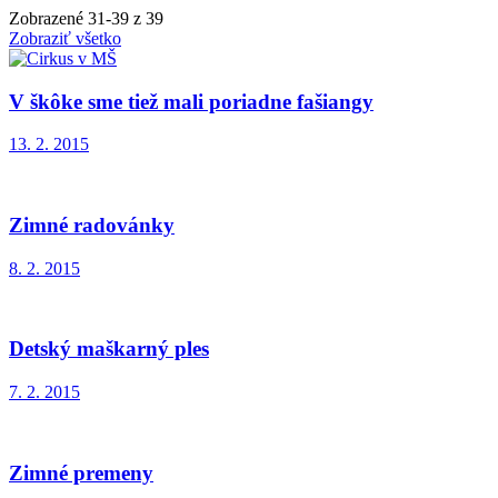
Zobrazené
31
-
39
z 39
Zobraziť všetko
V škôke sme tiež mali poriadne fašiangy
13. 2. 2015
Zimné radovánky
8. 2. 2015
Detský maškarný ples
7. 2. 2015
Zimné premeny