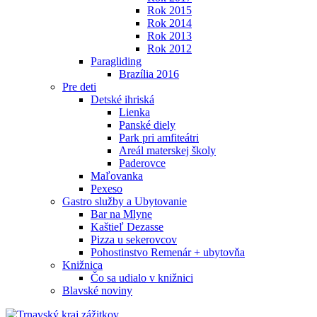
Rok 2015
Rok 2014
Rok 2013
Rok 2012
Paragliding
Brazília 2016
Pre deti
Detské ihriská
Lienka
Panské diely
Park pri amfiteátri
Areál materskej školy
Paderovce
Maľovanka
Pexeso
Gastro služby a Ubytovanie
Bar na Mlyne
Kaštieľ Dezasse
Pizza u sekerovcov
Pohostinstvo Remenár + ubytovňa
Knižnica
Čo sa udialo v knižnici
Blavské noviny