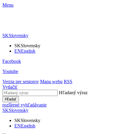
Menu
SK
Slovensky
SK
Slovensky
EN
English
Facebook
Youtube
Verzia pre seniorov
Mapa webu
RSS
Vytlačiť
Hľadaný výraz
Hľadať
rozšírené vyhľadávanie
SK
Slovensky
SK
Slovensky
EN
English