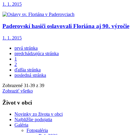
1. 1. 2015
Paderovskí hasiči oslavovali Floriána aj 90. výročie
1. 1. 2015
prvá stránka
predchádzajúca stránka
1
2
ďalšia stránka
posledná stránka
Zobrazené
31
-
39
z 39
Zobraziť všetko
Život v obci
Novinky zo života v obci
Najbližšie podujatia
Galéria
Fotogaléria