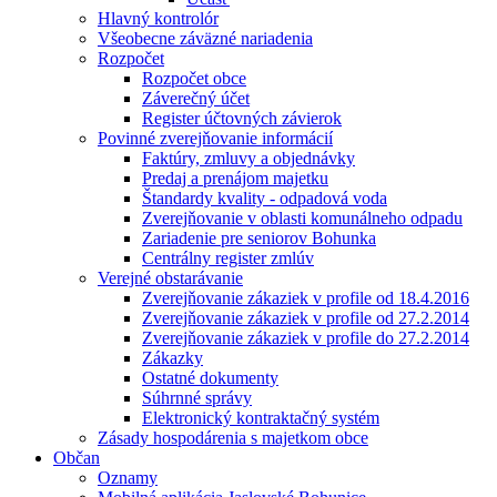
Hlavný kontrolór
Všeobecne záväzné nariadenia
Rozpočet
Rozpočet obce
Záverečný účet
Register účtovných závierok
Povinné zverejňovanie informácií
Faktúry, zmluvy a objednávky
Predaj a prenájom majetku
Štandardy kvality - odpadová voda
Zverejňovanie v oblasti komunálneho odpadu
Zariadenie pre seniorov Bohunka
Centrálny register zmlúv
Verejné obstarávanie
Zverejňovanie zákaziek v profile od 18.4.2016
Zverejňovanie zákaziek v profile od 27.2.2014
Zverejňovanie zákaziek v profile do 27.2.2014
Zákazky
Ostatné dokumenty
Súhrnné správy
Elektronický kontraktačný systém
Zásady hospodárenia s majetkom obce
Občan
Oznamy