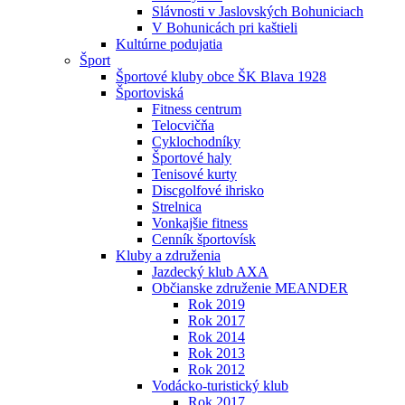
Slávnosti v Jaslovských Bohuniciach
V Bohunicách pri kaštieli
Kultúrne podujatia
Šport
Športové kluby obce ŠK Blava 1928
Športoviská
Fitness centrum
Telocvičňa
Cyklochodníky
Športové haly
Tenisové kurty
Discgolfové ihrisko
Strelnica
Vonkajšie fitness
Cenník športovísk
Kluby a združenia
Jazdecký klub AXA
Občianske združenie MEANDER
Rok 2019
Rok 2017
Rok 2014
Rok 2013
Rok 2012
Vodácko-turistický klub
Rok 2017