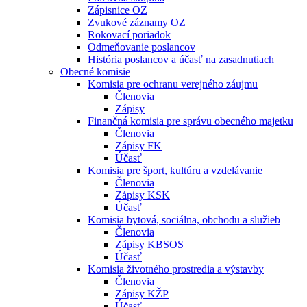
Zápisnice OZ
Zvukové záznamy OZ
Rokovací poriadok
Odmeňovanie poslancov
História poslancov a účasť na zasadnutiach
Obecné komisie
Komisia pre ochranu verejného záujmu
Členovia
Zápisy
Finančná komisia pre správu obecného majetku
Členovia
Zápisy FK
Účasť
Komisia pre šport, kultúru a vzdelávanie
Členovia
Zápisy KSK
Účasť
Komisia bytová, sociálna, obchodu a služieb
Členovia
Zápisy KBSOS
Účasť
Komisia životného prostredia a výstavby
Členovia
Zápisy KŽP
Účasť