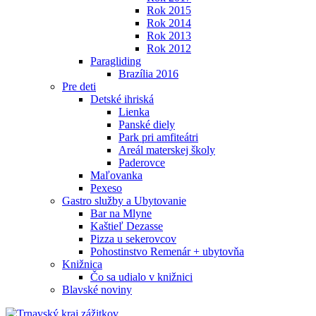
Rok 2015
Rok 2014
Rok 2013
Rok 2012
Paragliding
Brazília 2016
Pre deti
Detské ihriská
Lienka
Panské diely
Park pri amfiteátri
Areál materskej školy
Paderovce
Maľovanka
Pexeso
Gastro služby a Ubytovanie
Bar na Mlyne
Kaštieľ Dezasse
Pizza u sekerovcov
Pohostinstvo Remenár + ubytovňa
Knižnica
Čo sa udialo v knižnici
Blavské noviny