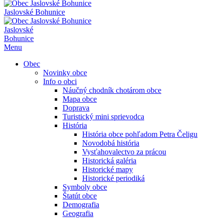
Jaslovské Bohunice
Jaslovské
Bohunice
Menu
Obec
Novinky obce
Info o obci
Náučný chodník chotárom obce
Mapa obce
Doprava
Turistický mini sprievodca
História
História obce pohľadom Petra Čeligu
Novodobá história
Vysťahovalectvo za prácou
Historická galéria
Historické mapy
Historické periodiká
Symboly obce
Štatút obce
Demografia
Geografia