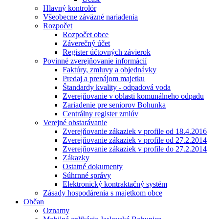
Hlavný kontrolór
Všeobecne záväzné nariadenia
Rozpočet
Rozpočet obce
Záverečný účet
Register účtovných závierok
Povinné zverejňovanie informácií
Faktúry, zmluvy a objednávky
Predaj a prenájom majetku
Štandardy kvality - odpadová voda
Zverejňovanie v oblasti komunálneho odpadu
Zariadenie pre seniorov Bohunka
Centrálny register zmlúv
Verejné obstarávanie
Zverejňovanie zákaziek v profile od 18.4.2016
Zverejňovanie zákaziek v profile od 27.2.2014
Zverejňovanie zákaziek v profile do 27.2.2014
Zákazky
Ostatné dokumenty
Súhrnné správy
Elektronický kontraktačný systém
Zásady hospodárenia s majetkom obce
Občan
Oznamy