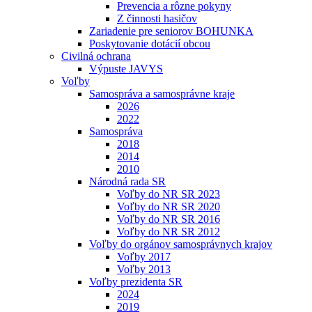
Prevencia a rôzne pokyny
Z činnosti hasičov
Zariadenie pre seniorov BOHUNKA
Poskytovanie dotácií obcou
Civilná ochrana
Výpuste JAVYS
Voľby
Samospráva a samosprávne kraje
2026
2022
Samospráva
2018
2014
2010
Národná rada SR
Voľby do NR SR 2023
Voľby do NR SR 2020
Voľby do NR SR 2016
Voľby do NR SR 2012
Voľby do orgánov samosprávnych krajov
Voľby 2017
Voľby 2013
Voľby prezidenta SR
2024
2019