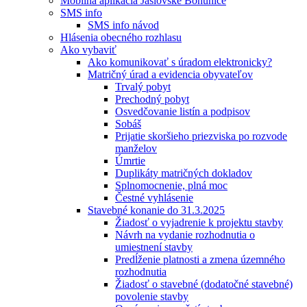
Mobilná aplikácia Jaslovské Bohunice
SMS info
SMS info návod
Hlásenia obecného rozhlasu
Ako vybaviť
Ako komunikovať s úradom elektronicky?
Matričný úrad a evidencia obyvateľov
Trvalý pobyt
Prechodný pobyt
Osvedčovanie listín a podpisov
Sobáš
Prijatie skoršieho priezviska po rozvode
manželov
Úmrtie
Duplikáty matričných dokladov
Splnomocnenie, plná moc
Čestné vyhlásenie
Stavebné konanie do 31.3.2025
Žiadosť o vyjadrenie k projektu stavby
Návrh na vydanie rozhodnutia o
umiestnení stavby
Predĺženie platnosti a zmena územného
rozhodnutia
Žiadosť o stavebné (dodatočné stavebné)
povolenie stavby