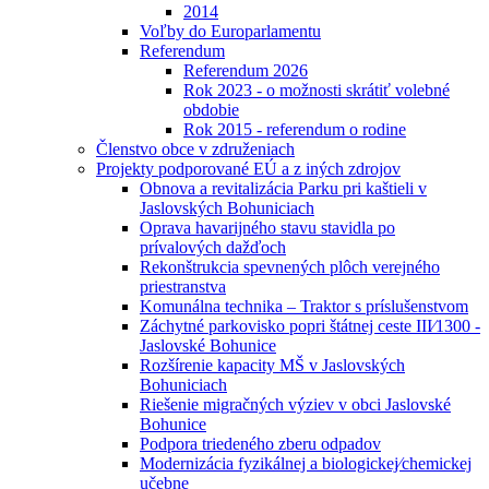
2014
Voľby do Europarlamentu
Referendum
Referendum 2026
Rok 2023 - o možnosti skrátiť volebné
obdobie
Rok 2015 - referendum o rodine
Členstvo obce v združeniach
Projekty podporované EÚ a z iných zdrojov
Obnova a revitalizácia Parku pri kaštieli v
Jaslovských Bohuniciach
Oprava havarijného stavu stavidla po
prívalových dažďoch
Rekonštrukcia spevnených plôch verejného
priestranstva
Komunálna technika – Traktor s príslušenstvom
Záchytné parkovisko popri štátnej ceste III⁄1300 -
Jaslovské Bohunice
Rozšírenie kapacity MŠ v Jaslovských
Bohuniciach
Riešenie migračných výziev v obci Jaslovské
Bohunice
Podpora triedeného zberu odpadov
Modernizácia fyzikálnej a biologickej⁄chemickej
učebne