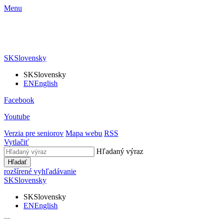
Menu
SK
Slovensky
SK
Slovensky
EN
English
Facebook
Youtube
Verzia pre seniorov
Mapa webu
RSS
Vytlačiť
Hľadaný výraz
Hľadať
rozšírené vyhľadávanie
SK
Slovensky
SK
Slovensky
EN
English