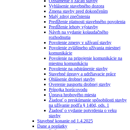
Oznámenie o začatí stavby
Vyhlásenie stavebného dozora
Zmena stavby pred dokončením
Malý zdroj znečistenia
Predĺženie platnosti stavebného povolenia
Predĺženie lehoty výstavby
Návrh na vydanie kolaudačného
rozhodnutia
Povolenie zmeny v užívaní stavby
Povolenie zvláštneho užívania miestnej
komunikácie
Povolenie na pripojenie komunikácie na
miestnu komunikáciu
Povolenie na odstránenie stavby
Stavebné úpravy a udržiavacie práce
Ohlásenie drobnej stavby
Overenie pasportu drobnej stavby
Prípojka horúcovodu
Úprava hrobového miesta
Žiadosť o preskúmanie spôsobilosti stavby
na užívanie podľa § 140d, ods. 1
Žiadosť o vydanie potvrdenia o veku
stavby
Stavebné konanie od 1.4.2025
Dane a poplatky