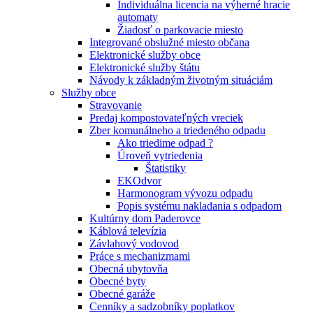
Individuálna licencia na výherné hracie
automaty
Žiadosť o parkovacie miesto
Integrované obslužné miesto občana
Elektronické služby obce
Elektronické služby štátu
Návody k základným životným situáciám
Služby obce
Stravovanie
Predaj kompostovateľných vreciek
Zber komunálneho a triedeného odpadu
Ako triedime odpad ?
Úroveň vytriedenia
Štatistiky
EKOdvor
Harmonogram vývozu odpadu
Popis systému nakladania s odpadom
Kultúrny dom Paderovce
Káblová televízia
Závlahový vodovod
Práce s mechanizmami
Obecná ubytovňa
Obecné byty
Obecné garáže
Cenníky a sadzobníky poplatkov