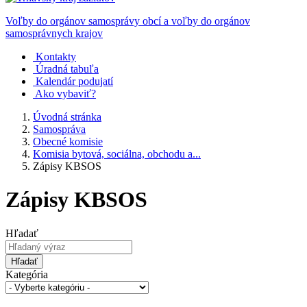
Voľby do orgánov samosprávy obcí a voľby do orgánov
samosprávnych krajov
Kontakty
Úradná tabuľa
Kalendár podujatí
Ako vybaviť?
Úvodná stránka
Samospráva
Obecné komisie
Komisia bytová, sociálna, obchodu a...
Zápisy KBSOS
Zápisy KBSOS
Hľadať
Hľadať
Kategória