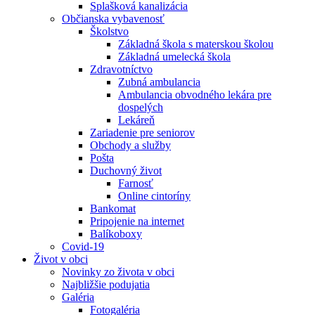
Splašková kanalizácia
Občianska vybavenosť
Školstvo
Základná škola s materskou školou
Základná umelecká škola
Zdravotníctvo
Zubná ambulancia
Ambulancia obvodného lekára pre
dospelých
Lekáreň
Zariadenie pre seniorov
Obchody a služby
Pošta
Duchovný život
Farnosť
Online cintoríny
Bankomat
Pripojenie na internet
Balíkoboxy
Covid-19
Život v obci
Novinky zo života v obci
Najbližšie podujatia
Galéria
Fotogaléria