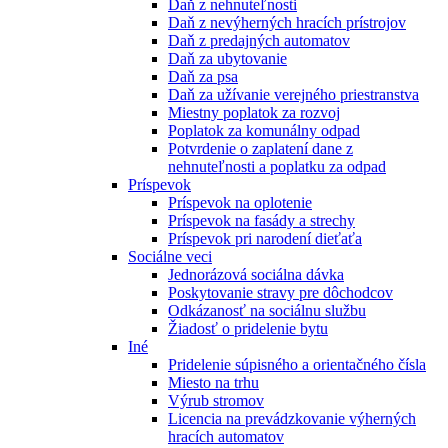
Daň z nehnuteľnosti
Daň z nevýherných hracích prístrojov
Daň z predajných automatov
Daň za ubytovanie
Daň za psa
Daň za užívanie verejného priestranstva
Miestny poplatok za rozvoj
Poplatok za komunálny odpad
Potvrdenie o zaplatení dane z
nehnuteľnosti a poplatku za odpad
Príspevok
Príspevok na oplotenie
Príspevok na fasády a strechy
Príspevok pri narodení dieťaťa
Sociálne veci
Jednorázová sociálna dávka
Poskytovanie stravy pre dôchodcov
Odkázanosť na sociálnu službu
Žiadosť o pridelenie bytu
Iné
Pridelenie súpisného a orientačného čísla
Miesto na trhu
Výrub stromov
Licencia na prevádzkovanie výherných
hracích automatov