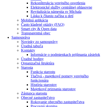
Rekonštrrukcia verejného osvetlenia
Elektronické služby centrálnej ohlasovne
Revitalizácia námestia sv Michala
Láska k čítaniu začína u detí
Mobilná aplikácia
Často kladené otázky (FAQ)
Smart city & Open data
Transparentná obec
Samospráva
Novinky zo samosprávy
Úradná tabuľa
Kontakty
Informácie o podmienkach prijímania zásielok
Úradné hodiny
Organizačná štruktúra
Starosta
Funkcia starostu
Tlačivá - majetkové pomery verejného
funkcionára
História starostov
Majetkové priznania starostov
Zástupca starostu
Obecné zastupiteľstvo
Rokovanie obecného zastupiteľstva
Pracovná skupina