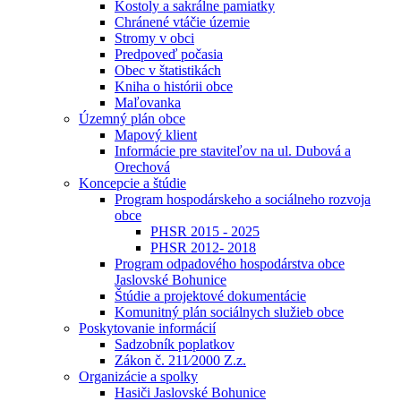
Kostoly a sakrálne pamiatky
Chránené vtáčie územie
Stromy v obci
Predpoveď počasia
Obec v štatistikách
Kniha o histórii obce
Maľovanka
Územný plán obce
Mapový klient
Informácie pre staviteľov na ul. Dubová a
Orechová
Koncepcie a štúdie
Program hospodárskeho a sociálneho rozvoja
obce
PHSR 2015 - 2025
PHSR 2012- 2018
Program odpadového hospodárstva obce
Jaslovské Bohunice
Štúdie a projektové dokumentácie
Komunitný plán sociálnych služieb obce
Poskytovanie informácií
Sadzobník poplatkov
Zákon č. 211⁄2000 Z.z.
Organizácie a spolky
Hasiči Jaslovské Bohunice