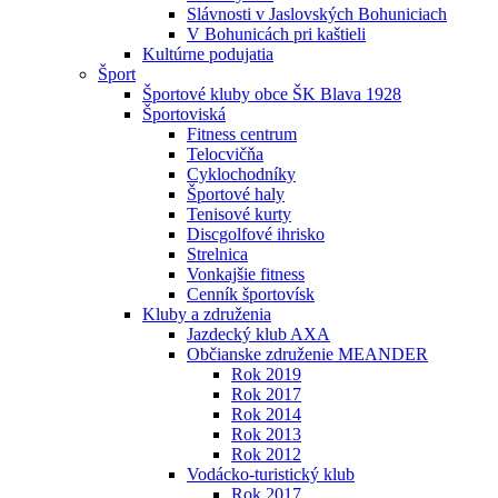
Slávnosti v Jaslovských Bohuniciach
V Bohunicách pri kaštieli
Kultúrne podujatia
Šport
Športové kluby obce ŠK Blava 1928
Športoviská
Fitness centrum
Telocvičňa
Cyklochodníky
Športové haly
Tenisové kurty
Discgolfové ihrisko
Strelnica
Vonkajšie fitness
Cenník športovísk
Kluby a združenia
Jazdecký klub AXA
Občianske združenie MEANDER
Rok 2019
Rok 2017
Rok 2014
Rok 2013
Rok 2012
Vodácko-turistický klub
Rok 2017